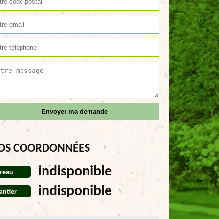
OS COORDONNÉES
indisponible
reau
indisponible
antier