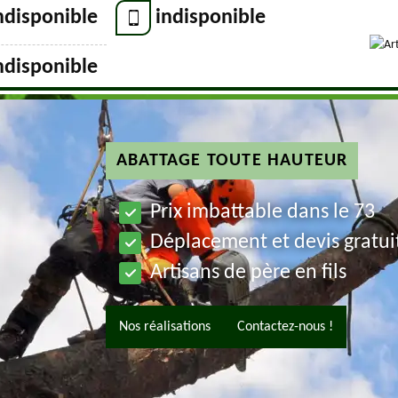
ndisponible
indisponible
ndisponible
ABATTAGE TOUTE HAUTEUR
Prix imbattable dans le 73
Déplacement et devis gratui
Artisans de père en fils
Nos réalisations
Contactez-nous !