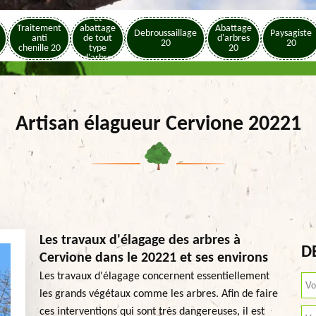
Elagage
et
Traitement
abattage
Abattage
Debroussaillage
Paysagiste
anti
de tout
d'arbres
20
20
chenille 20
type
20
d'arbre
20
Artisan élagueur Cervione 20221
Les travaux d'élagage des arbres à
D
Cervione dans le 20221 et ses environs
Les travaux d'élagage concernent essentiellement
les grands végétaux comme les arbres. Afin de faire
ces interventions qui sont très dangereuses, il est