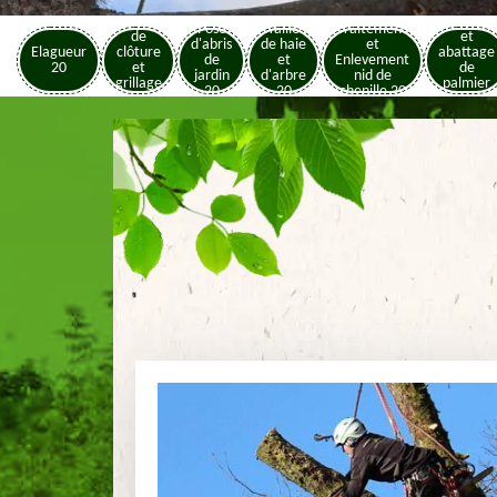
Pose
Elagage
Pose
Taille
Traitement
de
et
d'abris
de haie
et
Elagueur
clôture
abattage
de
et
Enlevement
20
et
de
jardin
d'arbre
nid de
grillage
palmier
20
20
chenille 20
20
20