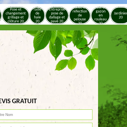
Tonte et
Pose de
Pose et
Taille
Entreprise
réfection
gazon
changement
de
pose de
Jardinie
de
en
grillage et
haie
dallage et
20
pelouse
rouleau
clôture 20
20
pavé 20
20
20
EVIS GRATUIT