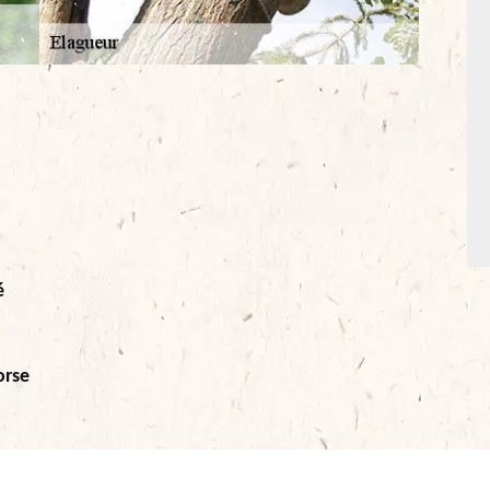
é
orse