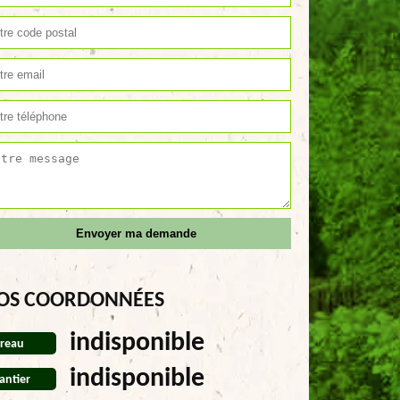
OS COORDONNÉES
indisponible
reau
indisponible
antier