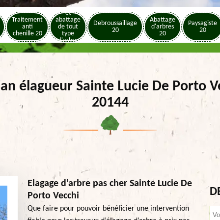
Elagage
et
Traitement
abattage
Abattage
Debroussaillage
Paysagiste
anti
de tout
d'arbres
20
20
chenille 20
type
20
d'arbre
20
san élagueur Sainte Lucie De Porto V
20144
Elagage d’arbre pas cher Sainte Lucie De
D
Porto Vecchi
Que faire pour pouvoir bénéficier une intervention