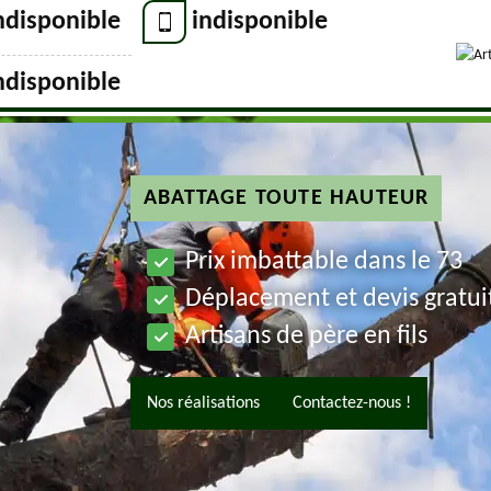
ndisponible
indisponible
ndisponible
ABATTAGE TOUTE HAUTEUR
Prix imbattable dans le 73
Déplacement et devis gratui
Artisans de père en fils
Nos réalisations
Contactez-nous !