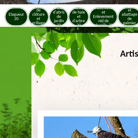
Pose
Elagage
Pose
Taille
Traitement
de
et
d'abris
de haie
et
Elagueur
clôture
abattage
de
et
Enlevement
20
et
de
jardin
d'arbre
nid de
grillage
palmier
20
20
chenille 20
20
20
Arti