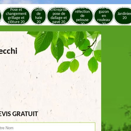
Tonte et
Pose de
Pose et
Taille
Entreprise
réfection
gazon
changement
de
pose de
Jardinie
de
en
grillage et
haie
dallage et
20
pelouse
rouleau
clôture 20
20
pavé 20
20
20
ecchi
EVIS GRATUIT