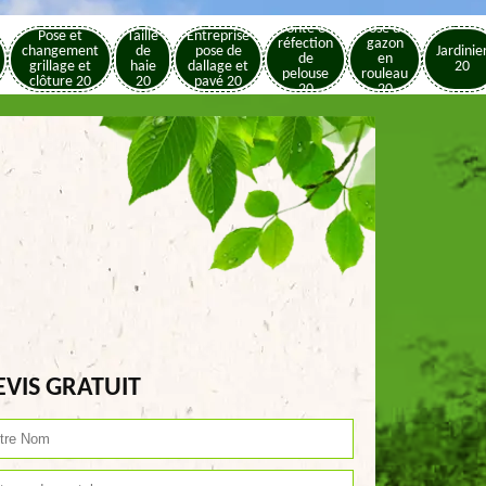
Tonte et
Pose de
Pose et
Taille
Entreprise
réfection
gazon
changement
de
pose de
Jardinie
de
en
grillage et
haie
dallage et
20
pelouse
rouleau
clôture 20
20
pavé 20
20
20
EVIS GRATUIT