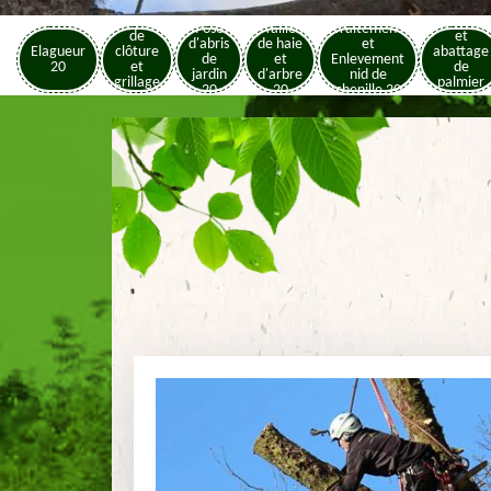
Pose
Elagage
Pose
Taille
Traitement
de
et
d'abris
de haie
et
Elagueur
clôture
abattage
de
et
Enlevement
20
et
de
jardin
d'arbre
nid de
grillage
palmier
20
20
chenille 20
20
20