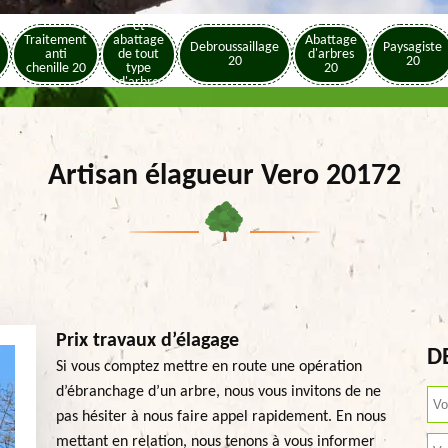
Elagage
et
Traitement
abattage
Abattage
Debroussaillage
Paysagiste
anti
de tout
d'arbres
20
20
chenille 20
type
20
d'arbre
20
Artisan élagueur Vero 20172
Prix travaux d’élagage
D
Si vous comptez mettre en route une opération
d’ébranchage d’un arbre, nous vous invitons de ne
pas hésiter à nous faire appel rapidement. En nous
mettant en relation, nous tenons à vous informer