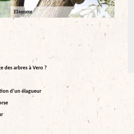
ge des arbres à Vero ?
ntion d’un élagueur
orse
ur