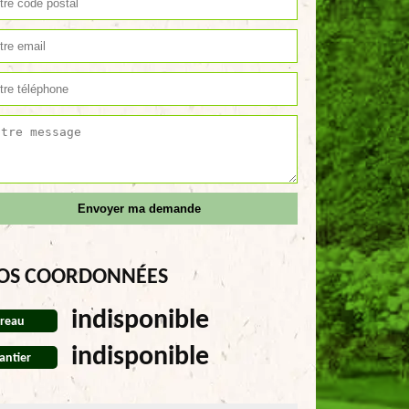
OS COORDONNÉES
indisponible
reau
indisponible
antier