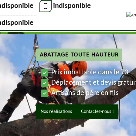
ndisponible
indisponible
ndisponible
ABATTAGE TOUTE HAUTEUR
Prix imbattable dans le 73
Déplacement et devis gratui
Artisans de père en fils
Nos réalisations
Contactez-nous !