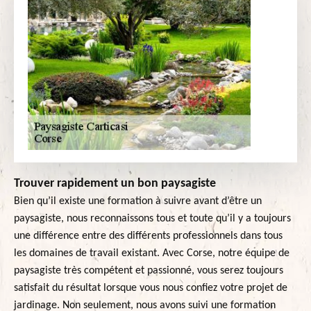
Trouver rapidement un bon paysagiste
Bien qu’il existe une formation à suivre avant d’être un
paysagiste, nous reconnaissons tous et toute qu’il y a toujours
une différence entre des différents professionnels dans tous
les domaines de travail existant. Avec Corse, notre équipe de
paysagiste très compétent et passionné, vous serez toujours
satisfait du résultat lorsque vous nous confiez votre projet de
jardinage. Non seulement, nous avons suivi une formation