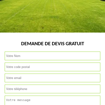
DEMANDE DE DEVIS GRATUIT