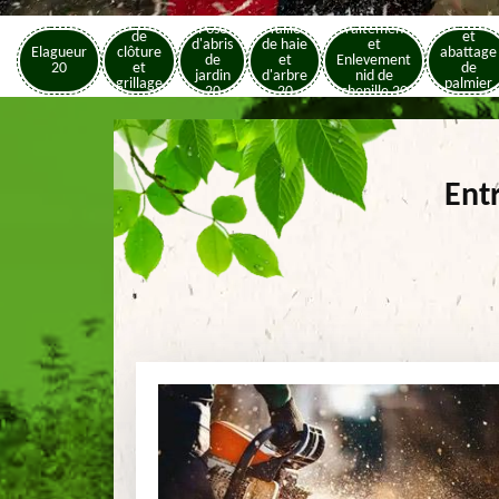
Pose
Elagage
Pose
Taille
Traitement
de
et
d'abris
de haie
et
Elagueur
clôture
abattage
de
et
Enlevement
20
et
de
jardin
d'arbre
nid de
grillage
palmier
20
20
chenille 20
20
20
Ent