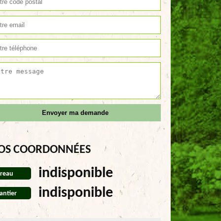
OS COORDONNÉES
indisponible
reau
indisponible
antier