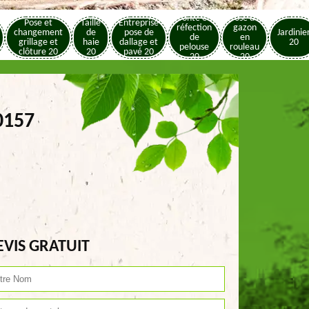
Tonte et
Pose de
Pose et
Taille
Entreprise
réfection
gazon
changement
de
pose de
Jardinie
de
en
grillage et
haie
dallage et
20
pelouse
rouleau
clôture 20
20
pavé 20
20
20
0157
EVIS GRATUIT