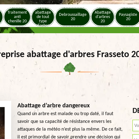
Elagage
et
Traitement
abattage
Abattage
Debroussaillage
Paysagiste
anti
de tout
d'arbres
20
20
chenille 20
type
20
d'arbre
20
reprise abattage d'arbres Frasseto 2
Abattage d’arbre dangereux
D
Quand un arbre est malade ou trop daté, il faut
savoir que sa capacité de résistance envers les
attaques de la météo n’est plus la même. De ce fait,
il est primordial de savoir prendre une décision qui