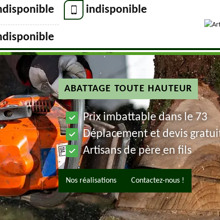
ndisponible
indisponible
ndisponible
ABATTAGE TOUTE HAUTEUR
Prix imbattable dans le 73
Déplacement et devis gratui
Artisans de père en fils
Nos réalisations
Contactez-nous !