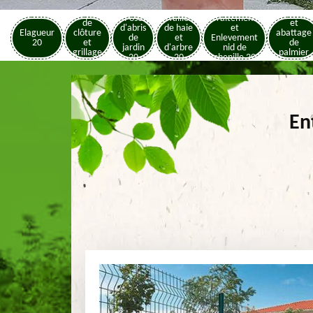
Pose
Elagage
Pose
Taille
Traitement
de
et
d'abris
de haie
et
Elagueur
clôture
abattage
de
et
Enlevement
20
et
de
jardin
d'arbre
nid de
grillage
palmier
20
20
chenille 20
20
20
En