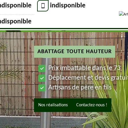
ndisponible
indisponible
ndisponible
ABATTAGE TOUTE HAUTEUR
Prix imbattable dans le 73
Déplacement et devis gratui
Artisans de père en fils
Nos réalisations
Contactez-nous !