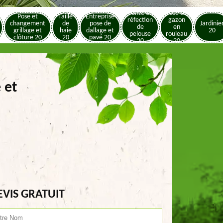
Tonte et
Pose de
Pose et
Taille
Entreprise
réfection
gazon
changement
de
pose de
Jardinie
de
en
grillage et
haie
dallage et
20
pelouse
rouleau
clôture 20
20
pavé 20
20
20
 et
EVIS GRATUIT