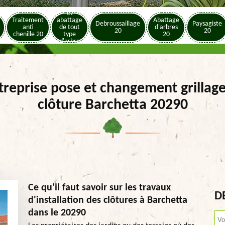
Elagage
et
Traitement
abattage
Abattage
Debroussaillage
Paysagiste
anti
de tout
d'arbres
20
20
chenille 20
type
20
d'arbre
20
treprise pose et changement grillage
clôture Barchetta 20290
Ce qu'il faut savoir sur les travaux
D
d'installation des clôtures à Barchetta
dans le 20290