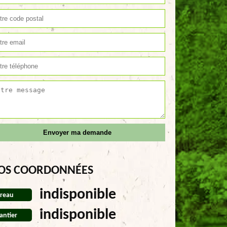
OS COORDONNÉES
indisponible
reau
indisponible
antier