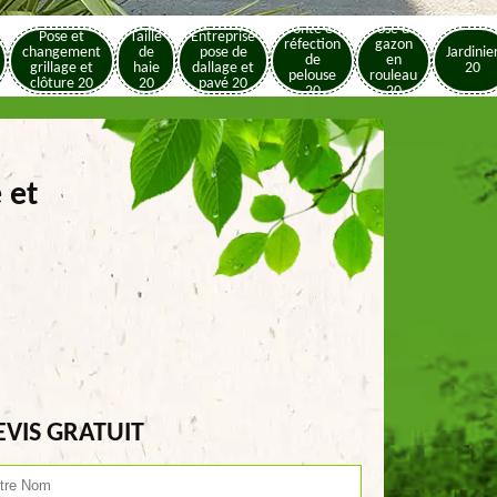
Tonte et
Pose de
Pose et
Taille
Entreprise
réfection
gazon
changement
de
pose de
Jardinie
de
en
grillage et
haie
dallage et
20
pelouse
rouleau
clôture 20
20
pavé 20
20
20
 et
EVIS GRATUIT