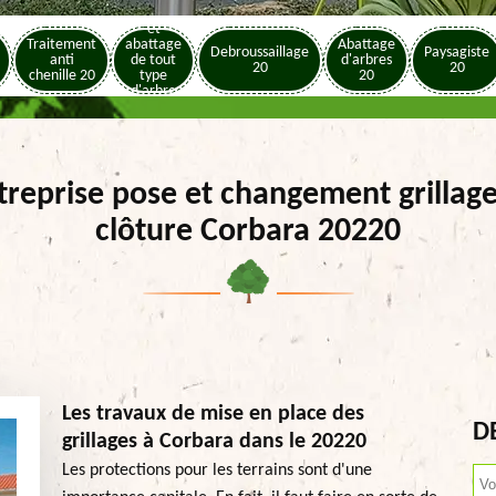
Elagage
et
Traitement
abattage
Abattage
Debroussaillage
Paysagiste
anti
de tout
d'arbres
20
20
chenille 20
type
20
d'arbre
20
treprise pose et changement grillage
clôture Corbara 20220
Les travaux de mise en place des
D
grillages à Corbara dans le 20220
Les protections pour les terrains sont d'une