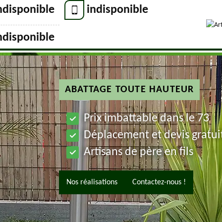
ndisponible
indisponible
ndisponible
ABATTAGE TOUTE HAUTEUR
Prix imbattable dans le 73
Déplacement et devis gratui
Artisans de père en fils
Nos réalisations
Contactez-nous !