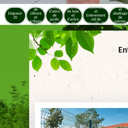
Pose
Elagage
Pose
Taille
Traitement
de
et
d'abris
de haie
et
Elagueur
clôture
abattage
de
et
Enlevement
20
et
de
jardin
d'arbre
nid de
grillage
palmier
20
20
chenille 20
20
20
En