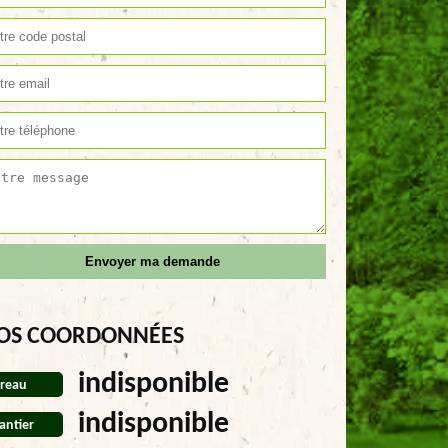
OS COORDONNÉES
indisponible
reau
indisponible
antier