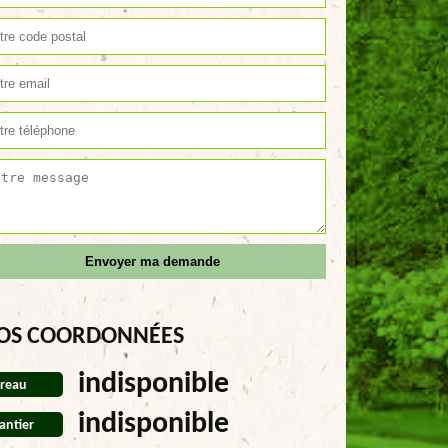
OS COORDONNÉES
indisponible
reau
indisponible
antier