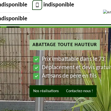
ndisponible
indisponible
ndisponible
ABATTAGE TOUTE HAUTEUR
Prix imbattable dans le 73
Déplacement et devis gratui
Artisans de père en fils
Nos réalisations
Contactez-nous !