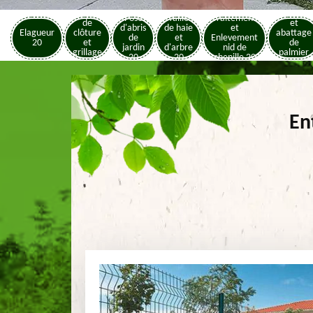
Pose
Elagage
Pose
Taille
Traitement
de
et
d'abris
de haie
et
Elagueur
clôture
abattage
de
et
Enlevement
20
et
de
jardin
d'arbre
nid de
grillage
palmier
20
20
chenille 20
20
20
En