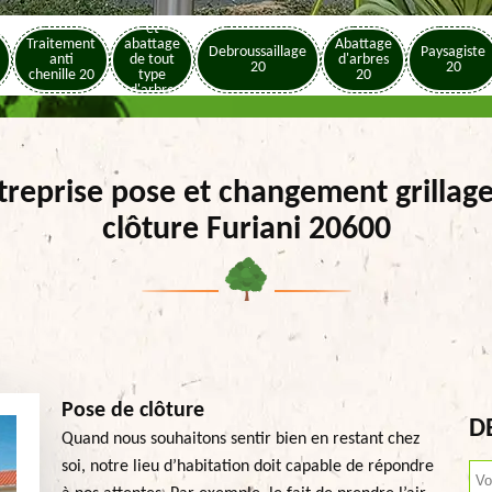
Elagage
et
Traitement
abattage
Abattage
Debroussaillage
Paysagiste
anti
de tout
d'arbres
20
20
chenille 20
type
20
d'arbre
20
treprise pose et changement grillage
clôture Furiani 20600
Pose de clôture
D
Quand nous souhaitons sentir bien en restant chez
soi, notre lieu d’habitation doit capable de répondre