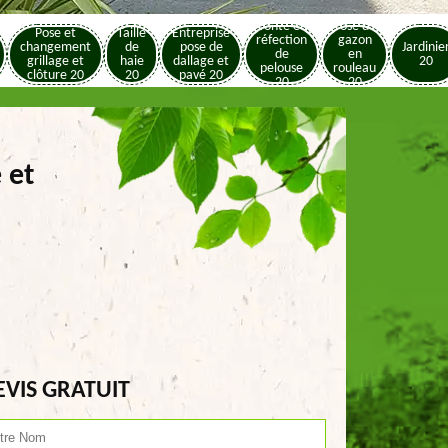
Tonte et
Pose de
Pose et
Taille
Entreprise
réfection
gazon
changement
de
pose de
Jardinie
de
en
grillage et
haie
dallage et
20
pelouse
rouleau
clôture 20
20
pavé 20
20
20
 et
EVIS GRATUIT