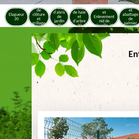
Pose
Elagage
Pose
Taille
Traitement
de
et
d'abris
de haie
et
Elagueur
clôture
abattage
de
et
Enlevement
20
et
de
jardin
d'arbre
nid de
grillage
palmier
20
20
chenille 20
20
20
En