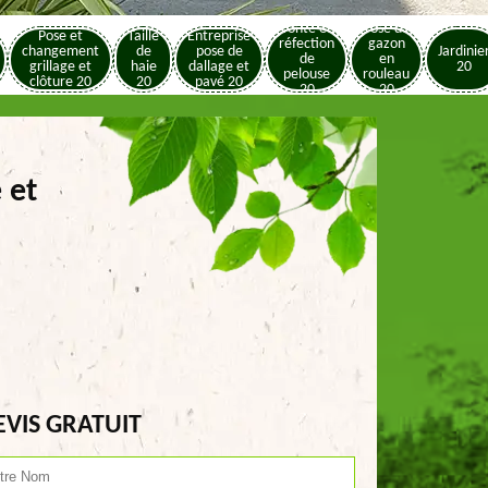
Tonte et
Pose de
Pose et
Taille
Entreprise
réfection
gazon
changement
de
pose de
Jardinie
de
en
grillage et
haie
dallage et
20
pelouse
rouleau
clôture 20
20
pavé 20
20
20
 et
EVIS GRATUIT