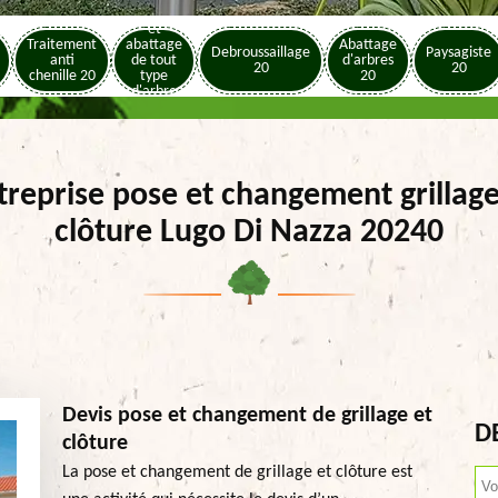
Elagage
et
Traitement
abattage
Abattage
Debroussaillage
Paysagiste
anti
de tout
d'arbres
20
20
chenille 20
type
20
d'arbre
20
treprise pose et changement grillage
clôture Lugo Di Nazza 20240
Devis pose et changement de grillage et
D
clôture
La pose et changement de grillage et clôture est