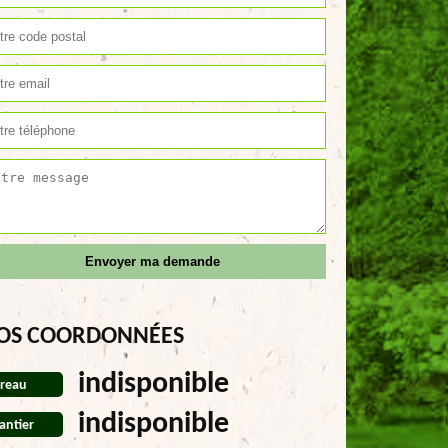
OS COORDONNÉES
indisponible
reau
indisponible
antier