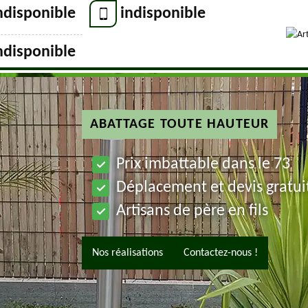
ndisponible
indisponible
ndisponible
ABATTAGE TOUTE HAUTEUR
Prix imbattable dans le 73
Déplacement et devis gratui
Artisans de père en fils
Nos réalisations
Contactez-nous !