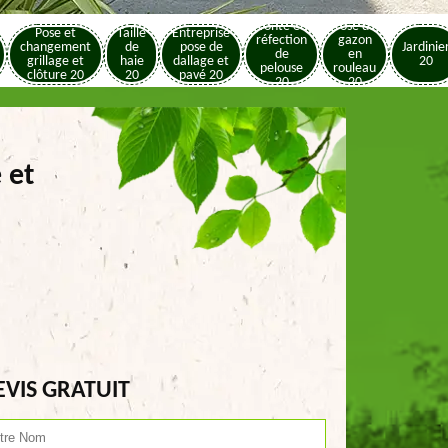
Tonte et
Pose de
Pose et
Taille
Entreprise
réfection
gazon
changement
de
pose de
Jardinie
de
en
grillage et
haie
dallage et
20
pelouse
rouleau
clôture 20
20
pavé 20
20
20
 et
EVIS GRATUIT