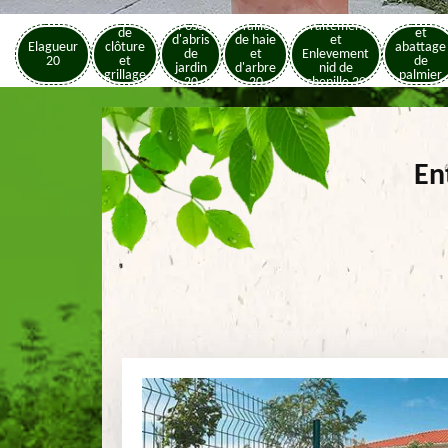
Pose
Elagage
Pose
Taille
Traitement
de
et
d'abris
de haie
et
Elagueur
clôture
abattage
de
et
Enlevement
20
et
de
jardin
d'arbre
nid de
grillage
palmier
20
20
chenille 20
20
20
En