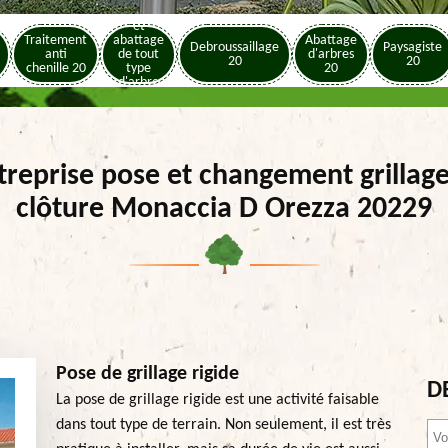
Elagage
et
Traitement
abattage
Abattage
Debroussaillage
Paysagiste
anti
de tout
d'arbres
20
20
chenille 20
type
20
d'arbre
20
treprise pose et changement grillage
clôture Monaccia D Orezza 20229
Pose de grillage rigide
D
La pose de grillage rigide est une activité faisable
dans tout type de terrain. Non seulement, il est très