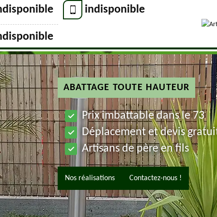
ndisponible
indisponible
ndisponible
ABATTAGE TOUTE HAUTEUR
Prix imbattable dans le 73
Déplacement et devis gratui
Artisans de père en fils
Nos réalisations
Contactez-nous !