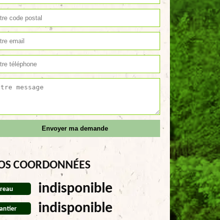
OS COORDONNÉES
indisponible
reau
indisponible
antier