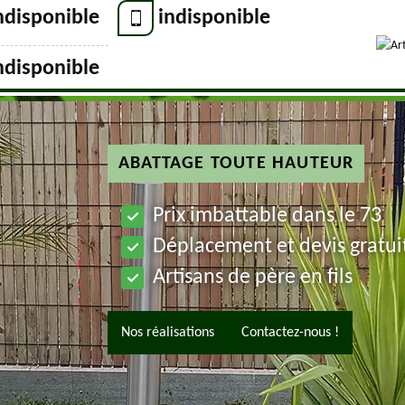
ndisponible
indisponible
ndisponible
ABATTAGE TOUTE HAUTEUR
Prix imbattable dans le 73
Déplacement et devis gratui
Artisans de père en fils
Nos réalisations
Contactez-nous !