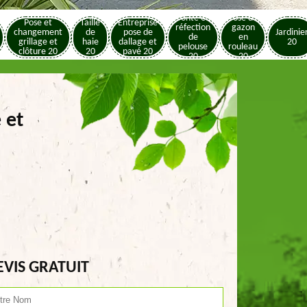
Tonte et
Pose de
Pose et
Taille
Entreprise
réfection
gazon
changement
de
pose de
Jardinie
de
en
grillage et
haie
dallage et
20
pelouse
rouleau
clôture 20
20
pavé 20
20
20
 et
EVIS GRATUIT