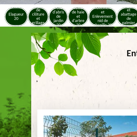
Pose
Elagage
Pose
Taille
Traitement
de
et
d'abris
de haie
et
Elagueur
clôture
abattage
de
et
Enlevement
20
et
de
jardin
d'arbre
nid de
grillage
palmier
20
20
chenille 20
20
20
En