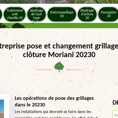
Elagage
et
Traitement
abattage
Abattage
Debroussaillage
Paysagiste
anti
de tout
d'arbres
20
20
chenille 20
type
20
d'arbre
20
treprise pose et changement grillage
clôture Moriani 20230
Les opérations de pose des grillages
D
dans le 20230
Les installations qui devront se faire dans les