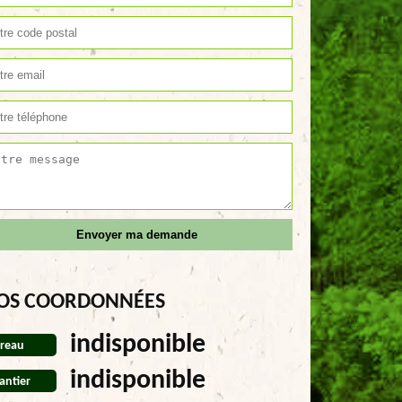
OS COORDONNÉES
indisponible
reau
indisponible
antier