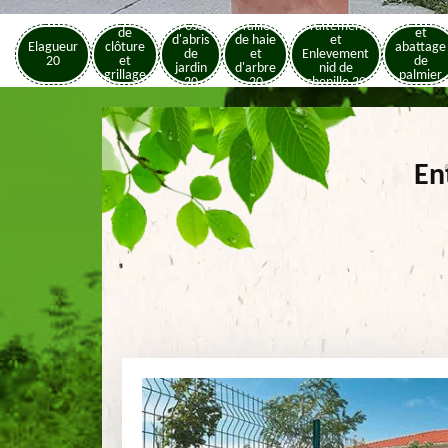
Pose
Elagage
Pose
Taille
Traitement
de
et
d'abris
de haie
et
Elagueur
clôture
abattage
de
et
Enlevement
20
et
de
jardin
d'arbre
nid de
grillage
palmier
20
20
chenille 20
20
20
En