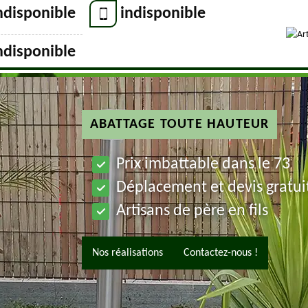
ndisponible
indisponible
ndisponible
ABATTAGE TOUTE HAUTEUR
Prix imbattable dans le 73
Déplacement et devis gratui
Artisans de père en fils
Nos réalisations
Contactez-nous !