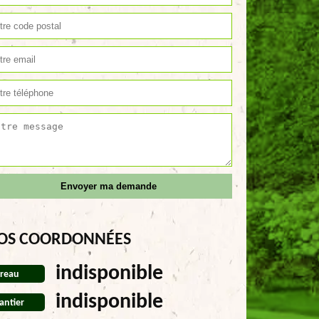
OS COORDONNÉES
indisponible
reau
indisponible
antier