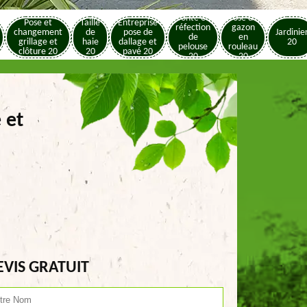
Tonte et
Pose de
Pose et
Taille
Entreprise
réfection
gazon
changement
de
pose de
Jardinie
de
en
grillage et
haie
dallage et
20
pelouse
rouleau
clôture 20
20
pavé 20
20
20
 et
EVIS GRATUIT