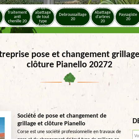
Elagage
et
Traitement
abattage
Abattage
Debroussaillage
Paysagiste
anti
de tout
d'arbres
20
20
chenille 20
type
20
d'arbre
20
treprise pose et changement grillage
clôture Pianello 20272
Société de pose et changement de
D
grillage et clôture Pianello
Corse est une société professionnelle en travaux de