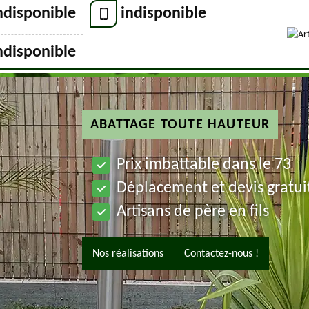
ndisponible
indisponible
ndisponible
ABATTAGE TOUTE HAUTEUR
Prix imbattable dans le 73
Déplacement et devis gratui
Artisans de père en fils
Nos réalisations
Contactez-nous !