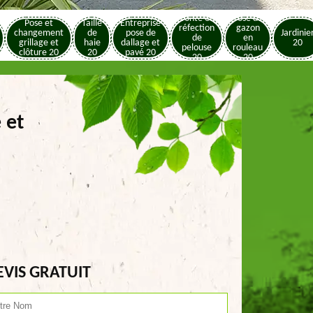
Tonte et
Pose de
Pose et
Taille
Entreprise
réfection
gazon
changement
de
pose de
Jardinie
de
en
grillage et
haie
dallage et
20
pelouse
rouleau
clôture 20
20
pavé 20
20
20
 et
EVIS GRATUIT