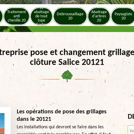
Elagage
et
Traitement
abattage
Abattage
Debroussaillage
Paysagiste
anti
de tout
d'arbres
20
20
chenille 20
type
20
d'arbre
20
treprise pose et changement grillage
clôture Salice 20121
Les opérations de pose des grillages
D
dans le 20121
Les installations qui devront se faire dans les