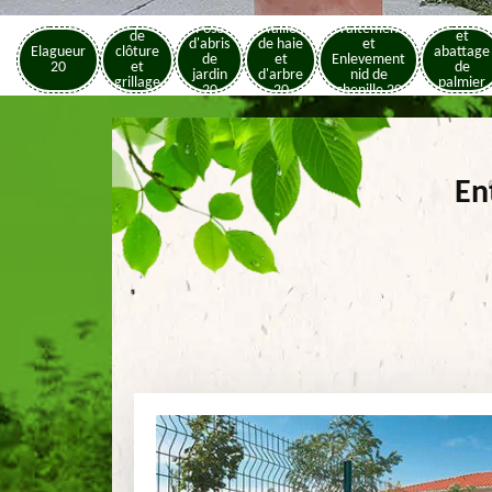
Pose
Elagage
Pose
Taille
Traitement
de
et
d'abris
de haie
et
Elagueur
clôture
abattage
de
et
Enlevement
20
et
de
jardin
d'arbre
nid de
grillage
palmier
20
20
chenille 20
20
20
En