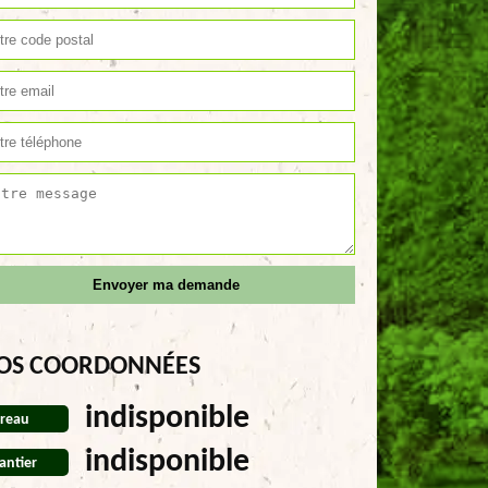
OS COORDONNÉES
indisponible
reau
indisponible
antier