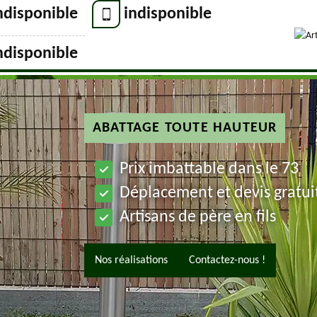
ndisponible
indisponible
ndisponible
ABATTAGE TOUTE HAUTEUR
Prix imbattable dans le 73
Déplacement et devis gratui
Artisans de père en fils
Nos réalisations
Contactez-nous !