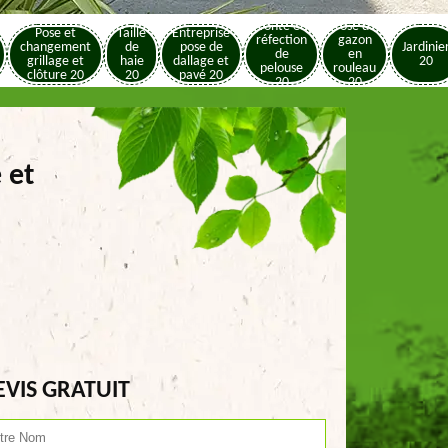
Tonte et
Pose de
Pose et
Taille
Entreprise
réfection
gazon
changement
de
pose de
Jardinie
de
en
grillage et
haie
dallage et
20
pelouse
rouleau
clôture 20
20
pavé 20
20
20
 et
EVIS GRATUIT