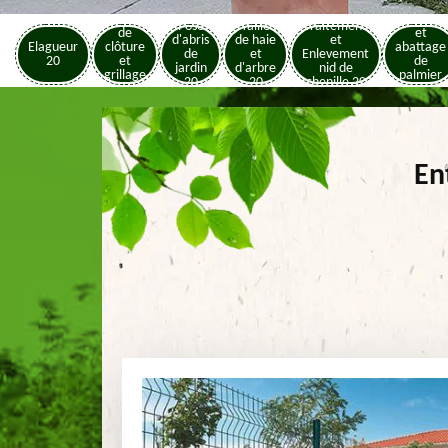
Pose
Elagage
Pose
Taille
Traitement
de
et
d'abris
de haie
et
Elagueur
clôture
abattage
de
et
Enlevement
20
et
de
jardin
d'arbre
nid de
grillage
palmier
20
20
chenille 20
20
20
En