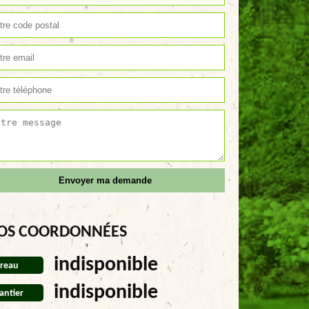
OS COORDONNÉES
indisponible
reau
indisponible
antier