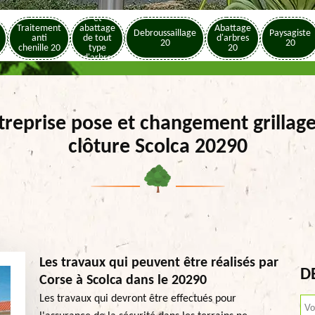
Elagage
et
Traitement
abattage
Abattage
Debroussaillage
Paysagiste
anti
de tout
d'arbres
20
20
chenille 20
type
20
d'arbre
20
treprise pose et changement grillage
clôture Scolca 20290
Les travaux qui peuvent être réalisés par
D
Corse à Scolca dans le 20290
Les travaux qui devront être effectués pour