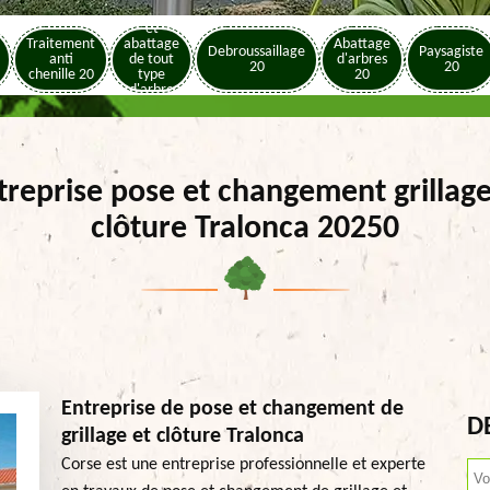
Elagage
et
Traitement
abattage
Abattage
Debroussaillage
Paysagiste
anti
de tout
d'arbres
20
20
chenille 20
type
20
d'arbre
20
treprise pose et changement grillage
clôture Tralonca 20250
Entreprise de pose et changement de
D
grillage et clôture Tralonca
Corse est une entreprise professionnelle et experte