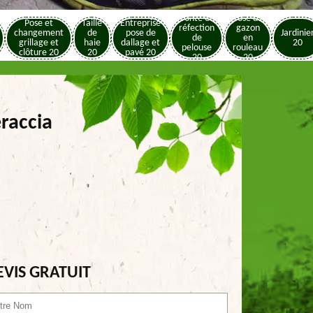
Tonte et
Pose de
Pose et
Taille
Entreprise
réfection
gazon
changement
de
pose de
Jardinie
de
en
grillage et
haie
dallage et
20
pelouse
rouleau
clôture 20
20
pavé 20
20
20
raccia
EVIS GRATUIT