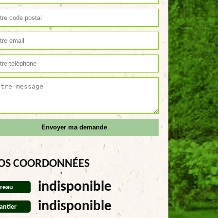
OS COORDONNÉES
indisponible
reau
indisponible
antier