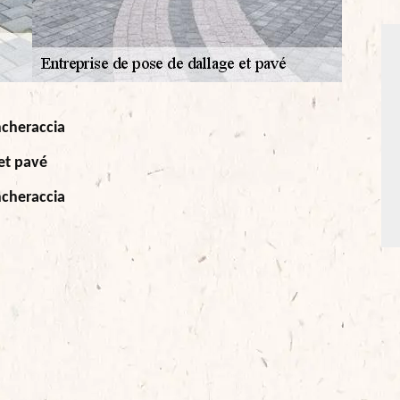
ncheraccia
 et pavé
ncheraccia