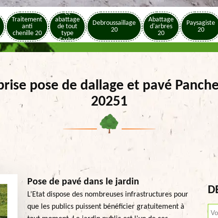
Elagage
et
Traitement
abattage
Abattage
Debroussaillage
Paysagiste
anti
de tout
d'arbres
20
20
chenille 20
type
20
d'arbre
20
prise pose de dallage et pavé Panche
20251
Pose de pavé dans le jardin
D
L’Etat dispose des nombreuses infrastructures pour
que les publics puissent bénéficier gratuitement à