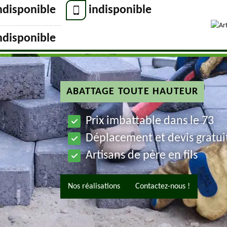
ndisponible
indisponible
ndisponible
ABATTAGE TOUTE HAUTEUR
Prix imbattable dans le 73
Déplacement et devis gratui
Artisans de père en fils
Nos réalisations
Contactez-nous !