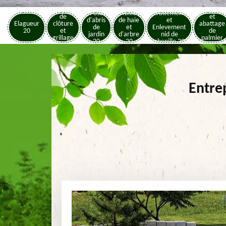
Pose
Elagage
Pose
Taille
Traitement
de
et
d'abris
de haie
et
Elagueur
clôture
abattage
de
et
Enlevement
20
et
de
jardin
d'arbre
nid de
grillage
palmier
20
20
chenille 20
20
20
Entre