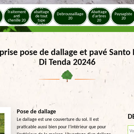
Elagage
et
Traitement
abattage
Abattage
Debroussaillage
Paysagiste
anti
de tout
d'arbres
20
20
chenille 20
type
20
d'arbre
20
prise pose de dallage et pavé Santo 
Di Tenda 20246
Pose de dallage
D
Le dallage est une couverture du sol. Il est
praticable aussi bien pour l’intérieur que pour