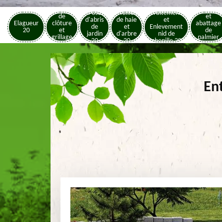
Pose
Elagage
Pose
Taille
Traitement
de
et
d'abris
de haie
et
Elagueur
clôture
abattage
de
et
Enlevement
20
et
de
jardin
d'arbre
nid de
grillage
palmier
20
20
chenille 20
20
20
Ent