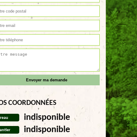
OS COORDONNÉES
indisponible
reau
indisponible
antier