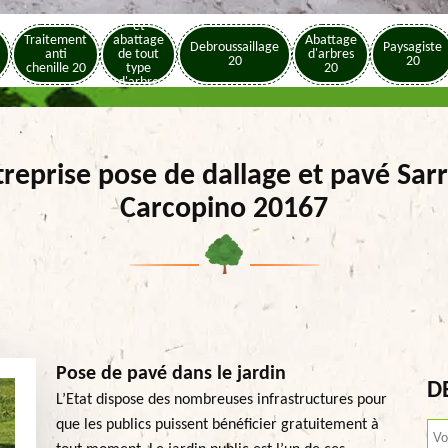
Elagage
et
Traitement
abattage
Abattage
Debroussaillage
Paysagiste
anti
de tout
d'arbres
20
20
chenille 20
type
20
d'arbre
20
reprise pose de dallage et pavé Sar
Carcopino 20167
Pose de pavé dans le jardin
D
L’Etat dispose des nombreuses infrastructures pour
que les publics puissent bénéficier gratuitement à