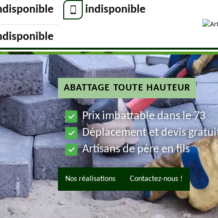
ndisponible
indisponible
ndisponible
ABATTAGE TOUTE HAUTEUR
Prix imbattable dans le 73
Déplacement et devis gratui
Artisans de père en fils
Nos réalisations
Contactez-nous !