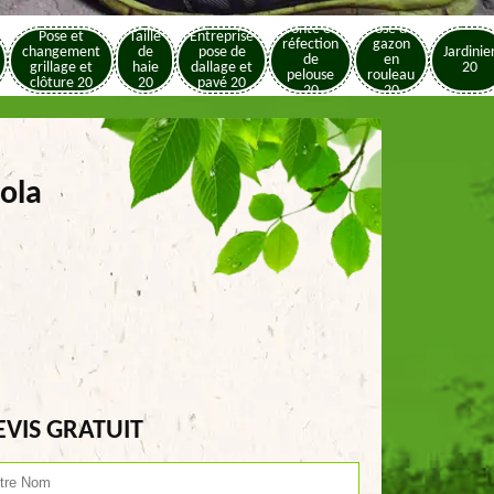
Tonte et
Pose de
Pose et
Taille
Entreprise
réfection
gazon
changement
de
pose de
Jardinie
de
en
grillage et
haie
dallage et
20
pelouse
rouleau
clôture 20
20
pavé 20
20
20
rola
EVIS GRATUIT