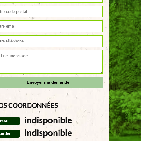
OS COORDONNÉES
indisponible
reau
indisponible
antier