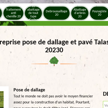
Elagage
et
Traitement
abattage
Abattage
Debroussaillage
Paysagiste
anti
de tout
d'arbres
20
20
chenille 20
type
20
d'arbre
20
reprise pose de dallage et pavé Tala
20230
Pose de dallage
D
Tout le monde ne doit pas avoir le moyen financier
assez pour la construction d’un habitat. Pourtant,