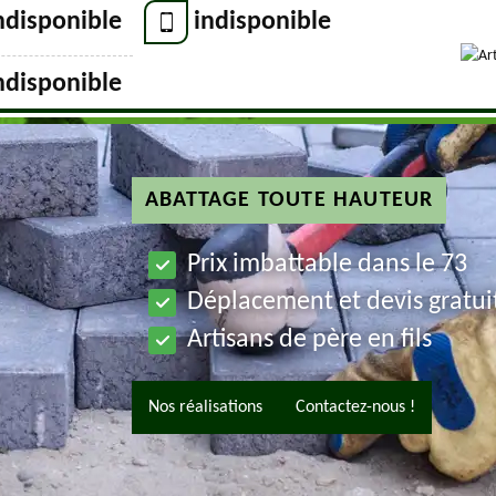
ndisponible
indisponible
ndisponible
ABATTAGE TOUTE HAUTEUR
Prix imbattable dans le 73
Déplacement et devis gratui
Artisans de père en fils
Nos réalisations
Contactez-nous !