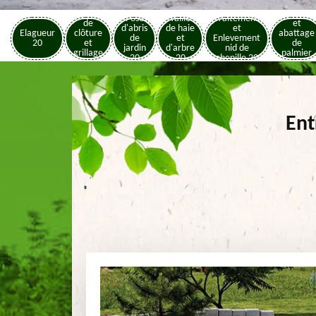
Pose
Elagage
Pose
Taille
Traitement
de
et
d'abris
de haie
et
Elagueur
clôture
abattage
de
et
Enlevement
20
et
de
jardin
d'arbre
nid de
grillage
palmier
20
20
chenille 20
20
20
Ent