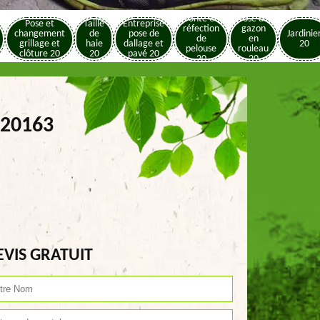
Tonte et
Pose de
Pose et
Taille
Entreprise
réfection
gazon
changement
de
pose de
Jardinie
de
en
grillage et
haie
dallage et
20
pelouse
rouleau
clôture 20
20
pavé 20
20
20
 20163
EVIS GRATUIT