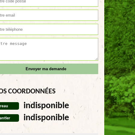
OS COORDONNÉES
indisponible
reau
indisponible
antier