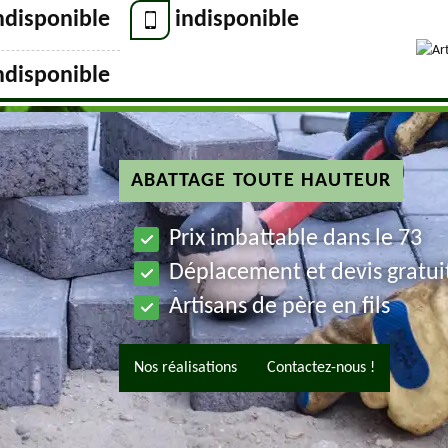
ndisponible
indisponible
ndisponible
ABATTAGE TOUTE HAUTEUR
Prix imbattable dans le 73
Déplacement et devis gratui
Artisans de père en fils
Nos réalisations
Contactez-nous !