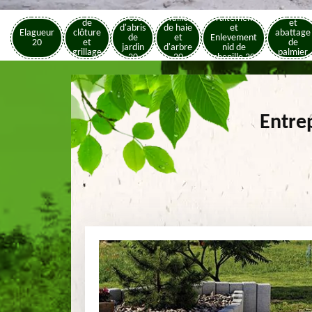
Pose
Elagage
Pose
Taille
Traitement
de
et
d'abris
de haie
et
Elagueur
clôture
abattage
de
et
Enlevement
20
et
de
jardin
d'arbre
nid de
grillage
palmier
20
20
chenille 20
20
20
Entre