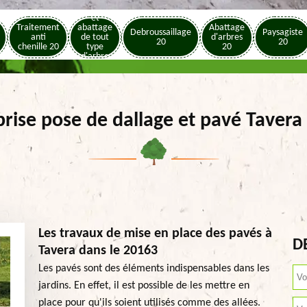
Elagage
et
Traitement
abattage
Abattage
Debroussaillage
Paysagiste
anti
de tout
d'arbres
20
20
chenille 20
type
20
d'arbre
20
prise pose de dallage et pavé Tavera
Les travaux de mise en place des pavés à
D
Tavera dans le 20163
Les pavés sont des éléments indispensables dans les
jardins. En effet, il est possible de les mettre en
place pour qu'ils soient utilisés comme des allées.