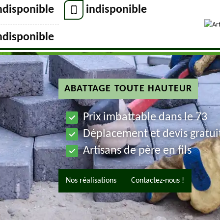
ndisponible
indisponible
ndisponible
ABATTAGE TOUTE HAUTEUR
Prix imbattable dans le 73
Déplacement et devis gratui
Artisans de père en fils
Nos réalisations
Contactez-nous !