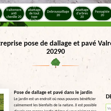
Elagage
et
Traitement
abattage
Abattage
Debroussaillage
Paysagiste
anti
de tout
d'arbres
20
20
chenille 20
type
20
d'arbre
20
reprise pose de dallage et pavé Val
20290
Pose de dallage et pavé dans le jardin
D
Le jardin est un endroit où nous pouvons bénéficier
calmement les bienfaits de la nature. Il est possible