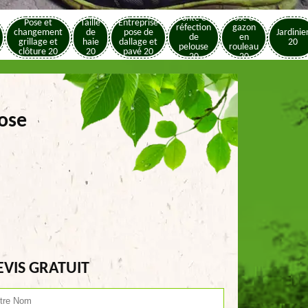
Tonte et
Pose de
Pose et
Taille
Entreprise
réfection
gazon
changement
de
pose de
Jardinie
de
en
grillage et
haie
dallage et
20
pelouse
rouleau
clôture 20
20
pavé 20
20
20
rose
EVIS GRATUIT