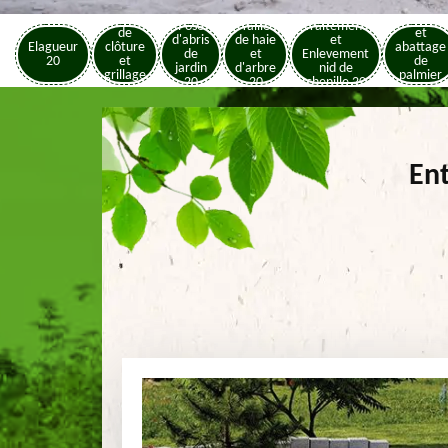
Pose
Elagage
Pose
Taille
Traitement
de
et
d'abris
de haie
et
Elagueur
clôture
abattage
de
et
Enlevement
20
et
de
jardin
d'arbre
nid de
grillage
palmier
20
20
chenille 20
20
20
Ent