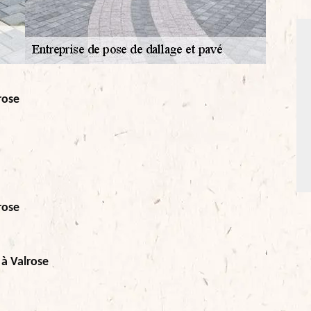
rose
rose
 à Valrose