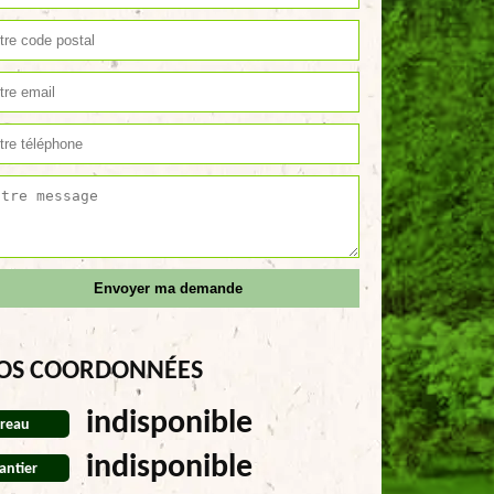
OS COORDONNÉES
indisponible
reau
indisponible
antier