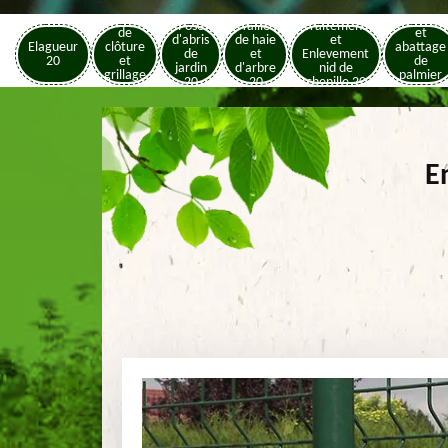
Pose
Elagage
Pose
Taille
Traitement
de
et
d'abris
de haie
et
Elagueur
clôture
abattage
de
et
Enlevement
20
et
de
jardin
d'arbre
nid de
grillage
palmier
20
20
chenille 20
20
20
E