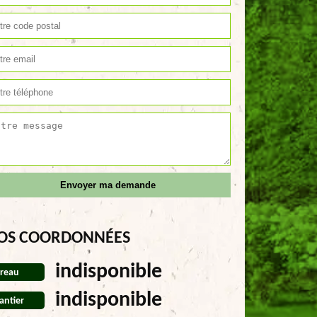
OS COORDONNÉES
indisponible
reau
indisponible
antier