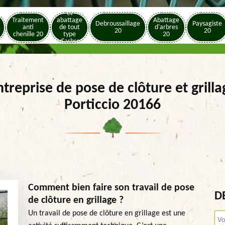
Elagage
et
Traitement
abattage
Abattage
Debroussaillage
Paysagiste
anti
de tout
d'arbres
20
20
chenille 20
type
20
d'arbre
20
ntreprise de pose de clôture et grilla
Porticcio 20166
Comment bien faire son travail de pose
D
de clôture en grillage ?
Un travail de pose de clôture en grillage est une