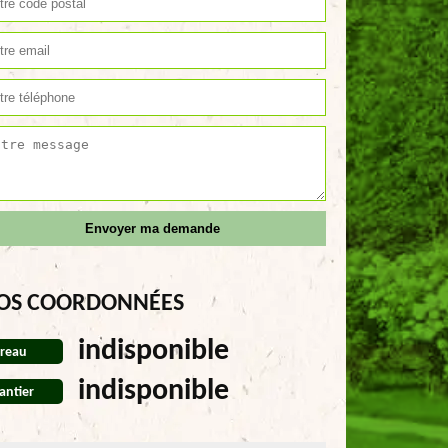
OS COORDONNÉES
indisponible
reau
indisponible
antier