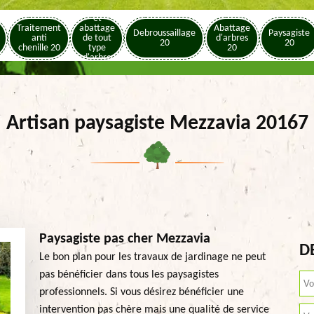
Elagage
et
Traitement
abattage
Abattage
Debroussaillage
Paysagiste
anti
de tout
d'arbres
20
20
chenille 20
type
20
d'arbre
20
Artisan paysagiste Mezzavia 20167
Paysagiste pas cher Mezzavia
D
Le bon plan pour les travaux de jardinage ne peut
pas bénéficier dans tous les paysagistes
professionnels. Si vous désirez bénéficier une
intervention pas chère mais une qualité de service