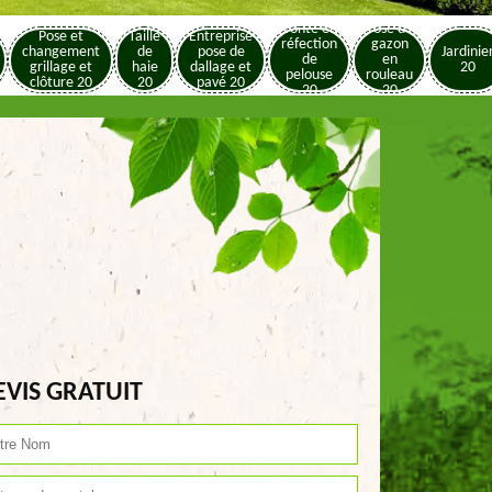
Tonte et
Pose de
Pose et
Taille
Entreprise
réfection
gazon
changement
de
pose de
Jardinie
de
en
grillage et
haie
dallage et
20
pelouse
rouleau
clôture 20
20
pavé 20
20
20
EVIS GRATUIT