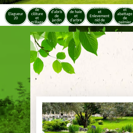
Pose
Elagage
Pose
Taille
Traitement
de
et
d'abris
de haie
et
Elagueur
clôture
abattage
de
et
Enlevement
20
et
de
jardin
d'arbre
nid de
grillage
palmier
20
20
chenille 20
20
20