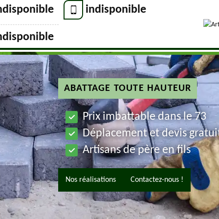
ndisponible
indisponible
ndisponible
ABATTAGE TOUTE HAUTEUR
Prix imbattable dans le 73
Déplacement et devis gratui
Artisans de père en fils
Nos réalisations
Contactez-nous !