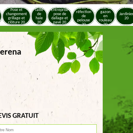
Tonte et
Pose de
Pose et
Taille
Entreprise
réfection
gazon
changement
de
pose de
Jardinie
de
en
grillage et
haie
dallage et
20
pelouse
rouleau
clôture 20
20
pavé 20
20
20
serena
EVIS GRATUIT