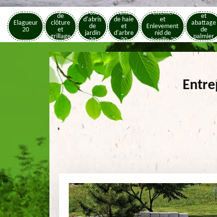
Pose
Elagage
Pose
Taille
Traitement
de
et
d'abris
de haie
et
Elagueur
clôture
abattage
de
et
Enlevement
20
et
de
jardin
d'arbre
nid de
grillage
palmier
20
20
chenille 20
20
20
Entre