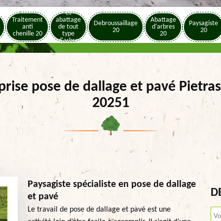
Elagage
et
Traitement
abattage
Abattage
Debroussaillage
Paysagiste
anti
de tout
d'arbres
20
20
chenille 20
type
20
d'arbre
20
prise pose de dallage et pavé Pietra
20251
Paysagiste spécialiste en pose de dallage
D
et pavé
Le travail de pose de dallage et pavé est une