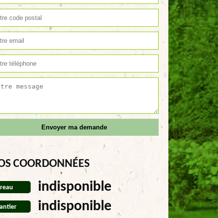
OS COORDONNÉES
indisponible
reau
indisponible
antier