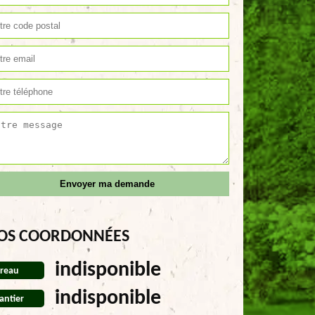
OS COORDONNÉES
indisponible
reau
indisponible
antier