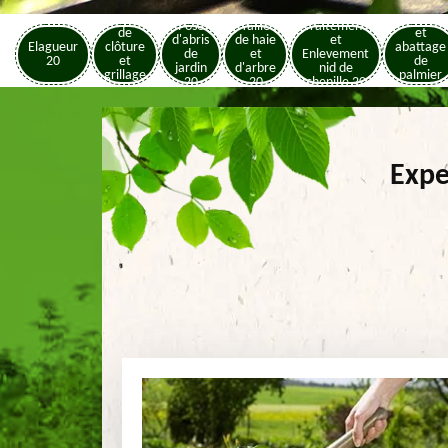
Pose
Elagage
Pose
Taille
Traitement
de
et
d'abris
de haie
et
Elagueur
clôture
abattage
de
et
Enlevement
20
et
de
jardin
d'arbre
nid de
grillage
palmier
20
20
chenille 20
20
20
Expe