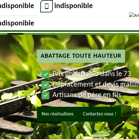
ndisponible
indisponible
ndisponible
ABATTAGE TOUTE HAUTEUR
Prix imbattable dans le 73
Déplacement et devis gratui
Artisans de père en fils
Nos réalisations
Contactez-nous !