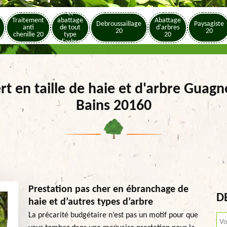
Elagage
et
Traitement
abattage
Abattage
Debroussaillage
Paysagiste
anti
de tout
d'arbres
20
20
chenille 20
type
20
d'arbre
20
rt en taille de haie et d'arbre Guagn
Bains 20160
Prestation pas cher en ébranchage de
D
haie et d’autres types d’arbre
La précarité budgétaire n’est pas un motif pour que