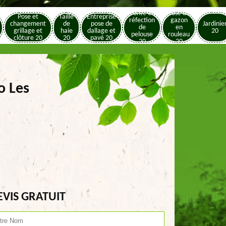
Tonte et
Pose de
Pose et
Taille
Entreprise
réfection
gazon
changement
de
pose de
Jardinie
de
en
grillage et
haie
dallage et
20
pelouse
rouleau
clôture 20
20
pavé 20
20
20
o Les
EVIS GRATUIT