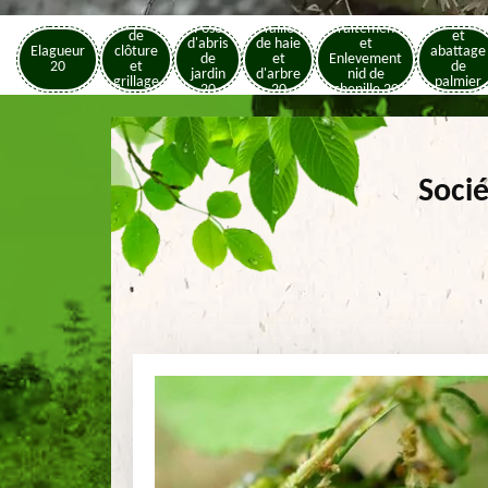
Pose
Elagage
Pose
Taille
Traitement
de
et
d'abris
de haie
et
Elagueur
clôture
abattage
de
et
Enlevement
20
et
de
jardin
d'arbre
nid de
grillage
palmier
20
20
chenille 20
20
20
Socié