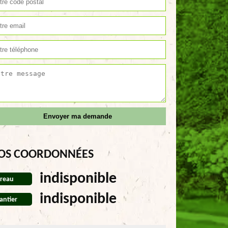
OS COORDONNÉES
indisponible
reau
indisponible
antier