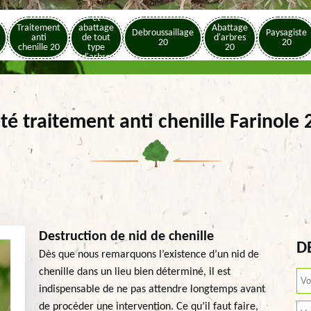
Elagage
et
Traitement
abattage
Abattage
Debroussaillage
Paysagiste
anti
de tout
d'arbres
20
20
chenille 20
type
20
d'arbre
20
té traitement anti chenille Farinole
Destruction de nid de chenille
D
Dès que nous remarquons l’existence d’un nid de
chenille dans un lieu bien déterminé, il est
indispensable de ne pas attendre longtemps avant
de procéder une intervention. Ce qu’il faut faire,