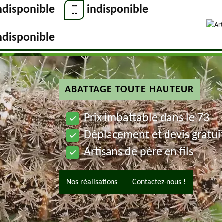
ndisponible
indisponible
ndisponible
ABATTAGE TOUTE HAUTEUR
Prix imbattable dans le 73
Déplacement et devis gratui
Artisans de père en fils
Nos réalisations
Contactez-nous !