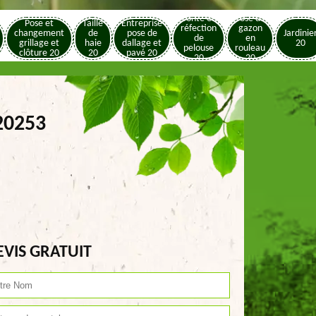
Tonte et
Pose de
Pose et
Taille
Entreprise
réfection
gazon
changement
de
pose de
Jardinie
de
en
grillage et
haie
dallage et
20
pelouse
rouleau
clôture 20
20
pavé 20
20
20
 20253
EVIS GRATUIT